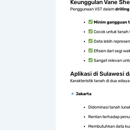
Keunggulan Vane She
Penggunaan VST dalam
drillin
Minim gangguan t
Cocok untuk tanah 
Data lebih represent
Efisien dari segi wa
Sangat relevan untu
Aplikasi di Sulawesi 
Karakteristik tanah di dua wila
Jakarta
Didominasi tanah luna
Rentan terhadap penu
Membutuhkan data kuat