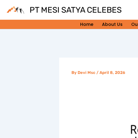
Skip
PT MESI SATYA CELEBES
to
content
Home
About Us
Ou
By
Devi Msc
/
April 8, 2026