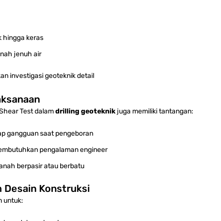
ak hingga keras
anah jenuh air
n investigasi geoteknik detail
aksanaan
 Shear Test dalam
drilling geoteknik
juga memiliki tantangan:
dap gangguan saat pengeboran
membutuhkan pengalaman engineer
anah berpasir atau berbatu
 Desain Konstruksi
n untuk: