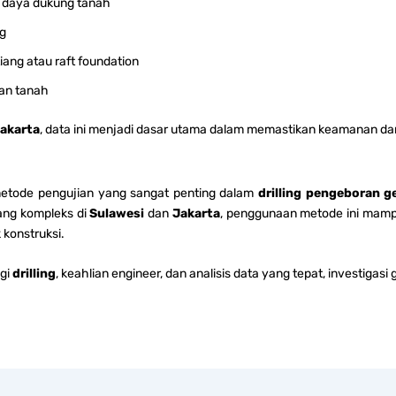
 daya dukung tanah
ng
ang atau raft foundation
lan tanah
akarta
, data ini menjadi dasar utama dalam memastikan keamanan dan 
tode pengujian yang sangat penting dalam
drilling pengeboran g
yang kompleks di
Sulawesi
dan
Jakarta
, penggunaan metode ini mamp
konstruksi.
ogi
drilling
, keahlian engineer, dan analisis data yang tepat, investigas