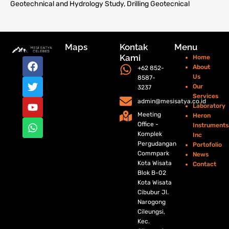
Geotechnical and Hydrology Study, Drilling Geotecnical
Maps
Kontak
Menu
Kami
Home
F
T
Y
W
About
+62 852-
a
w
o
h
Us
8587-
c
i
u
a
Our
3237
e
t
t
t
Services
b
t
u
s
admin@mesisatya.co.id
Laboratory
o
e
b
a
Meeting
Heron
o
r
e
p
Office -
Instruments
k
p
Komplek
Inc
Pergudangan
Portofolio
Commpark
News
Kota Wisata
Contact
Blok B-02
Kota Wisata
Cibubur Jl.
Narogong
Cileungsi,
Kec.