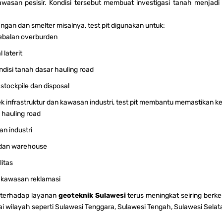
awasan pesisir. Kondisi tersebut membuat investigasi tanah menjadi
gan dan smelter misalnya, test pit digunakan untuk:
ebalan overburden
 laterit
disi tanah dasar hauling road
 stockpile dan disposal
 infrastruktur dan kawasan industri, test pit membantu memastikan ke
 hauling road
n industri
dan warehouse
litas
kawasan reklamasi
n terhadap layanan
geoteknik Sulawesi
terus meningkat seiring berke
gai wilayah seperti Sulawesi Tenggara, Sulawesi Tengah, Sulawesi Selat