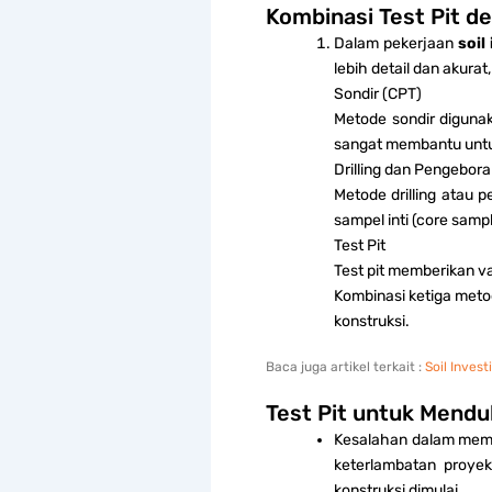
Kombinasi Test Pit de
Dalam pekerjaan
soil
lebih detail dan akura
Sondir (CPT)
Metode sondir diguna
sangat membantu untuk
Drilling dan Pengebor
Metode drilling atau 
sampel inti (core samp
Test Pit
Test pit memberikan val
Kombinasi ketiga meto
konstruksi.
Baca juga artikel terkait :
Soil Inves
Test Pit untuk Mendu
Kesalahan dalam mema
keterlambatan proyek
konstruksi dimulai.