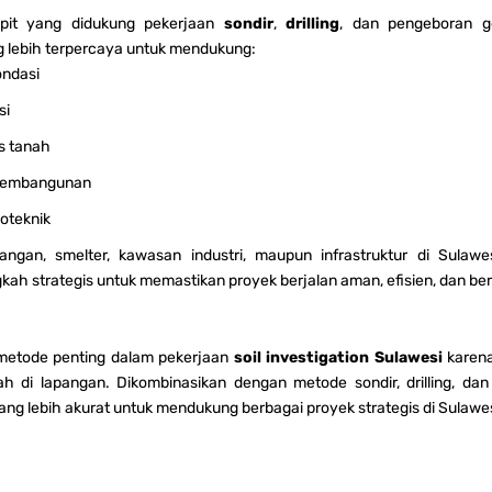
 pit yang didukung pekerjaan
sondir
,
drilling
, dan pengeboran ge
 lebih terpercaya untuk mendukung:
ndasi
si
as tanah
 pembangunan
eoteknik
ngan, smelter, kawasan industri, maupun infrastruktur di Sulaw
kah strategis untuk memastikan proyek berjalan aman, efisien, dan ber
 metode penting dalam pekerjaan
soil investigation Sulawesi
karen
h di lapangan. Dikombinasikan dengan metode sondir, drilling, dan
g lebih akurat untuk mendukung berbagai proyek strategis di Sulawes