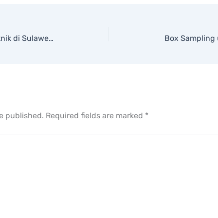
Heron dalam Konteks Jasa Geoteknik di Sulawesi: Solusi Profesional untuk Proyek Strategis
be published.
Required fields are marked
*