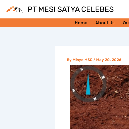
Skip
PT MESI SATYA CELEBES
to
content
Home
About Us
Ou
By
Misye MSC
/
May 20, 2026