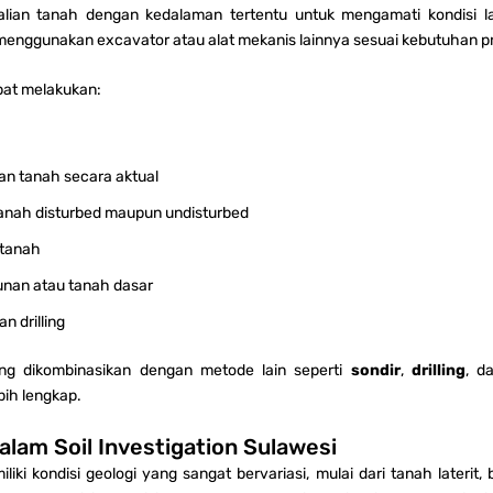
alian tanah dengan kedalaman tertentu untuk mengamati kondisi la
menggunakan excavator atau alat mekanis lainnya sesuai kebutuhan p
apat melakukan:
san tanah secara aktual
anah disturbed maupun undisturbed
 tanah
bunan atau tanah dasar
an drilling
ring dikombinasikan dengan metode lain seperti
sondir
,
drilling
, d
ih lengkap.
alam Soil Investigation Sulawesi
iki kondisi geologi yang sangat bervariasi, mulai dari tanah laterit,