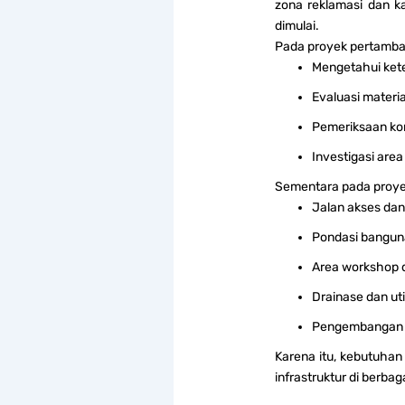
zona reklamasi dan k
dimulai.
Pada proyek pertamban
Mengetahui ket
Evaluasi material
Pemeriksaan kon
Investigasi area
Sementara pada proyek
Jalan akses dan
Pondasi banguna
Area workshop 
Drainase dan uti
Pengembangan 
Karena itu, kebutuha
infrastruktur di berba