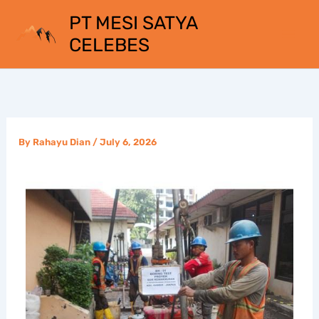
Skip
PT MESI SATYA
to
CELEBES
content
By
Rahayu Dian
/
July 6, 2026