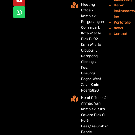
o
e
b
a
Meeting
Heron
o
r
e
p
Office -
Instruments
k
p
Komplek
Inc
Pergudangan
Portofolio
Commpark
News
Kota Wisata
Contact
Blok B-02
Kota Wisata
Cibubur Jl.
Narogong
Cileungsi,
Kec.
Cileungsi
Bogor, West
Java Kode
Pos 16820
Head Office - Jl.
Ahmad Yani
Komplek Ruko
Square Blok C
No.6
Desa/Kelurahan
Bende,