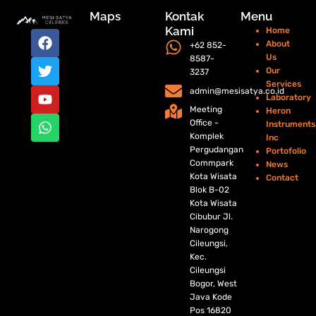
Maps
Kontak
Menu
Kami
Home
F
T
Y
W
About
+62 852-
a
w
o
h
Us
8587-
c
i
u
a
Our
3237
e
t
t
t
Services
b
t
u
s
admin@mesisatya.co.id
Laboratory
o
e
b
a
Meeting
Heron
o
r
e
p
Office -
Instruments
k
p
Komplek
Inc
Pergudangan
Portofolio
Commpark
News
Kota Wisata
Contact
Blok B-02
Kota Wisata
Cibubur Jl.
Narogong
Cileungsi,
Kec.
Cileungsi
Bogor, West
Java Kode
Pos 16820