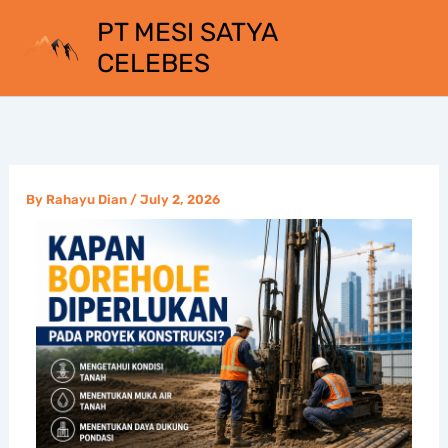
Skip
PT MESI SATYA
to
CELEBES
content
By
Rahayu Dian
/
July 2, 2026