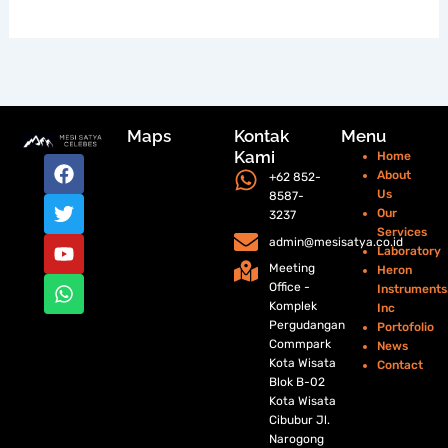
Maps
Kontak
Menu
Kami
Home
F
T
Y
W
About
+62 852-
a
w
o
h
Us
8587-
c
i
u
a
Our
3237
e
t
t
t
Services
b
t
u
s
admin@mesisatya.co.id
Laboratory
o
e
b
a
Meeting
Heron
o
r
e
p
Office -
Instruments
k
p
Komplek
Inc
Pergudangan
Portofolio
Commpark
News
Kota Wisata
Contact
Blok B-02
Kota Wisata
Cibubur Jl.
Narogong