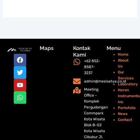
Maps
Kontak
Menu
Kami
Home
F
T
Y
W
About
+62 852-
a
w
o
h
Us
8587-
c
i
u
a
Our
3237
e
t
t
t
Services
b
t
u
s
admin@mesisatya.co.id
Laboratory
o
e
b
a
Meeting
Heron
o
r
e
p
Office -
Instruments
k
p
Komplek
Inc
Pergudangan
Portofolio
Commpark
News
Kota Wisata
Contact
Blok B-02
Kota Wisata
Cibubur Jl.