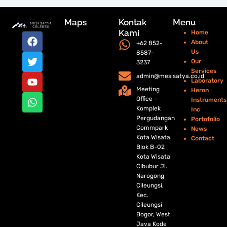
Maps
Kontak
Menu
Kami
Home
F
T
Y
W
About
+62 852-
a
w
o
h
Us
8587-
c
i
u
a
Our
3237
e
t
t
t
Services
b
t
u
s
admin@mesisatya.co.id
Laboratory
o
e
b
a
Meeting
Heron
o
r
e
p
Office -
Instruments
k
p
Komplek
Inc
Pergudangan
Portofolio
Commpark
News
Kota Wisata
Contact
Blok B-02
Kota Wisata
Cibubur Jl.
Narogong
Cileungsi,
Kec.
Cileungsi
Bogor, West
Java Kode