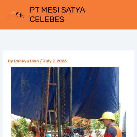
Skip
PT MESI SATYA
to
CELEBES
content
By
Rahayu Dian
/
July 7, 2026