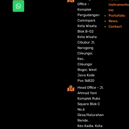
o
r
e
p
Office -
Instruments
k
p
Komplek
Inc
Pergudangan
Portofolio
Commpark
News
Kota Wisata
Contact
Blok B-02
Kota Wisata
Cibubur Jl.
Narogong
Cileungsi,
Kec.
Cileungsi
Bogor, West
Java Kode
Pos 16820
Head Office - Jl.
Ahmad Yani
Komplek Ruko
Square Blok C
No.6
Desa/Kelurahan
Bende,
Kec.Kadia. Kota