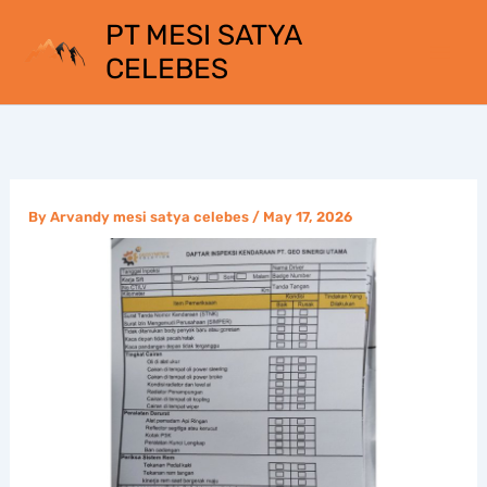
Skip
PT MESI SATYA
to
CELEBES
content
By
Arvandy mesi satya celebes
/
May 17, 2026